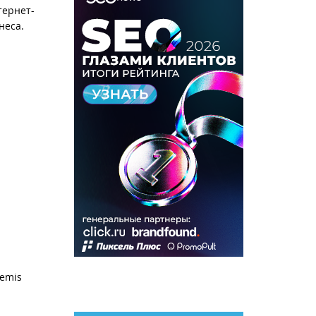
тернет-
неса.
emis