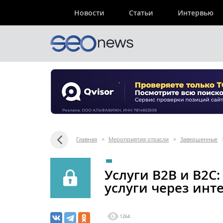
Новости
Статьи
Интервью
Главная
>
Мероприятия отрасли
>
Завершенные
Услуги В2В и В2С
услуги через инт
1264