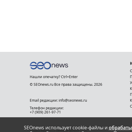
О
Нашли опечатку? Ctrl+Enter
П
У
© SEOnews.ru Все права защищены. 2026
К
Email редакции: info@seonews.ru
К
О
Телефон редакции:
+7 (909) 261-97-71
SEOnews использует cookie-файлы и
обрабаты
This site is protected by reCAPTCHA and the Google
Privacy Policy
and
Terms of Service
apply.