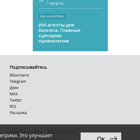
/
Августа
ВЕБ-АНАЛИТИКА
ИИ-агенты для
бизнеса. Главные
сценарии
применения
Подписывайтесь
ВКонтакте
Telegram
Дзен
MAX
Тwitter
RSS
Рассылка
Разработка сайта:
Renaissance Art
етрики. Это улучшает
Ок