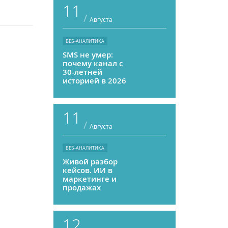
11
/
Августа
ВЕБ-АНАЛИТИКА
SMS не умер:
почему канал с
30-летней
историей в 2026
году может
приносить ROMI
выше, чем
11
мессенджеры
/
Августа
ВЕБ-АНАЛИТИКА
Живой разбор
кейсов. ИИ в
маркетинге и
продажах
12