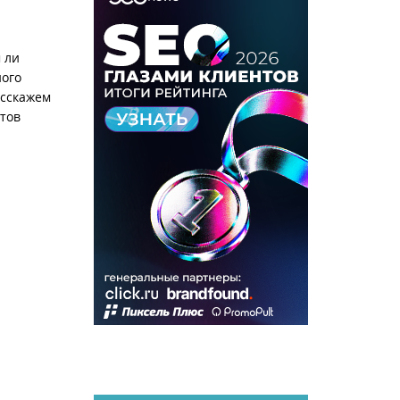
 ли
ного
асскажем
тов