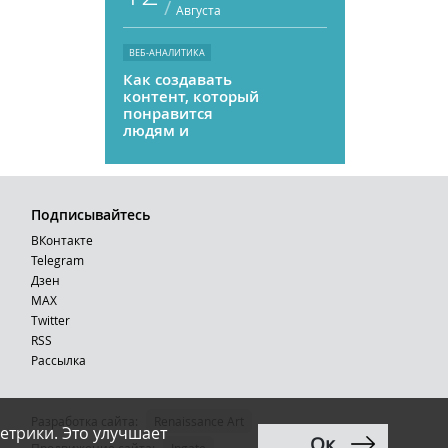
/
Августа
ВЕБ-АНАЛИТИКА
Как создавать
контент, который
понравится
людям и
нейросетям
Подписывайтесь
ВКонтакте
Telegram
Дзен
MAX
Тwitter
RSS
Рассылка
Разработка сайта:
Renaissance Art
етрики. Это улучшает
Ок