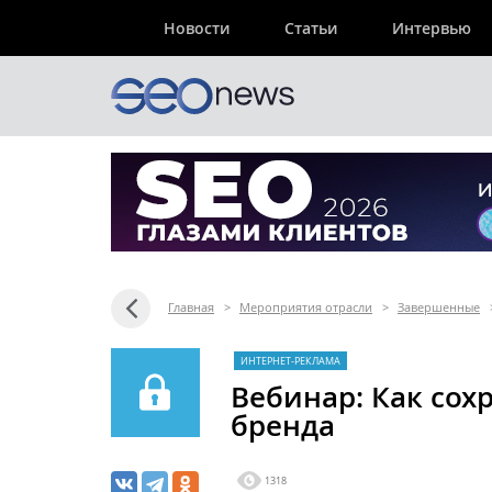
Новости
Статьи
Интервью
Главная
>
Мероприятия отрасли
>
Завершенные
ИНТЕРНЕТ-РЕКЛАМА
Вебинар: Как сох
бренда
1318