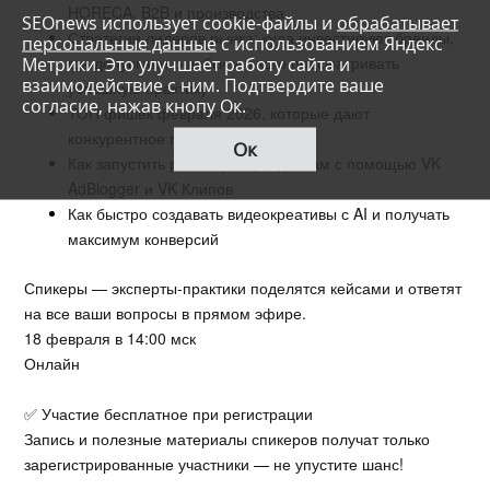
HORECA, B2B и производства
SEOnews использует cookie-файлы и
обрабатывает
Стратегии лидеров рынка: куда инвестируют бренды,
персональные данные
с использованием Яндекс
где допускают ошибки и у кого подсматривать
Метрики. Это улучшает работу сайта и
взаимодействие с ним. Подтвердите ваше
успешную практику
согласие, нажав кнопу Ок.
ТОП фишек февраля 2026, которые дают
конкурентное преимущество
Ок
Как запустить рекламу к праздникам с помощью VK
AdBlogger и VK Клипов
Как быстро создавать видеокреативы с AI и получать
максимум конверсий
Спикеры — эксперты-практики поделятся кейсами и ответят
на все ваши вопросы в прямом эфире.
18 февраля в 14:00 мск
Онлайн
✅ Участие бесплатное при регистрации
Запись и полезные материалы спикеров получат только
зарегистрированные участники — не упустите шанс!