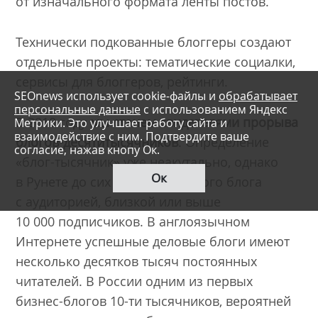
от изначального формата ленты постов.
Технически подкованные блоггеры создают
отдельные проекты: тематические социалки,
сервисы для блоггеров, рейтинги.
SEOnews использует cookie-файлы и
обрабатывает
персональные данные
с использованием Яндекс
В 2010 году
мы станем свидетелями прорыва
Метрики. Это улучшает работу сайта и
взаимодействие с ним. Подтвердите ваше
блогов-десятитысячников
. Определение
согласие, нажав кнопу Ок.
«блог-тысячник» уже неакутально, однако
Ок
в Рунете до сих пор нет делового блога
с аудиторией, близкой или выше
10 000 подписчиков. В англоязычном
Интернете успешные деловые блоги имеют
несколько десятков тысяч постоянных
читателей. В России одним из первых
бизнес-блогов 10-ти тысячников, вероятней