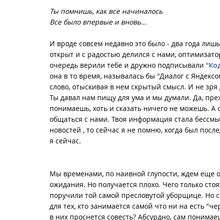
Ты помнишь, как все начиналось
Все было впервые и вновь...
И вроде совсем недавно это было - два года лиш
открыт и с радостью делился с нами, оптимизато
очередь верили тебе и дружно подписывали
"Код
она в то время, называлась бы "Диалог с Яндексо
слово, отыскивая в нем скрытый смысл. И не зря
Ты давал нам пищу для ума и мы думали. Да, пре
понимаешь, хоть и сказать ничего не можешь. А с
общаться с нами. Твоя информация стала бессмы
новостей
, то сейчас я не помню, когда был посл
я сейчас.
Мы временами, по наивной глупости, ждем еще о
ожидания. Но получается плохо. Чего только ст
поручили той самой пресловутой уборщице. Но с
для тех, кто занимается самой что ни на есть "
в них проснется совесть? Абсурдно, сам понимаешь.