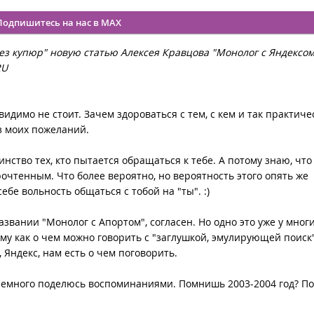
Подпишитесь на нас в MAX
Без купюр" новую статью Алексея Кравцова "Монолог с Яндексом
RU
 видимо не стоит. Зачем здороваться с тем, с кем и так практиче
з моих пожеланий.
ство тех, кто пытается обращаться к тебе. А потому знаю, что
рочтенным. Что более вероятно, но вероятность этого опять же
бе вольность общаться с тобой на "ты". :)
вании "Монолог с Апортом", согласен. Но одно это уже у мног
му как о чем можно говорить с "заглушкой, эмулирующей поиск"
 Яндекс, нам есть о чем поговорить.
 немного поделюсь воспоминаниями. Помнишь 2003-2004 год? По