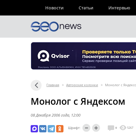
Новости
Статьи
Интервью
Главная
>
Авторские колонки
>
Монолог с Яндекс
Монолог с Яндексом
08 Декабря 2006 года
, 12:00
Шрифт:
0
5267