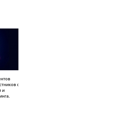
ентов
стников о
и и
инга.