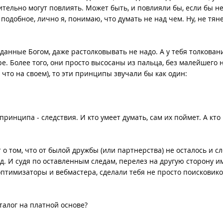
ительно могут повлиять. Может быть, и повлияли бы, если бы н
подобное, лично я, понимаю, что думать не над чем. Ну, не тяне
, данные Богом, даже растолковывать не надо. А у тебя толкован
е. Более того, они просто высосаны из пальца, без малейшего 
, что на своем), то эти принципы звучали бы как один:
ринципа - следствия. И кто умеет думать, сам их поймет. А кто 
т о том, что от былой дружбы (или партнерства) не осталось и с
. И судя по оставленным следам, перелез на другую сторону и
 оптимизаторы и вебмастера, сделали тебя не просто поисковико
талог на платной основе?