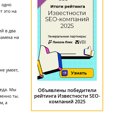
е одно
т это на
ий в два
намека на
не умеет,
леда. Мы
Объявлены победители
рейтинга Известности SEO-
менно ты.
компаний 2025
м, а