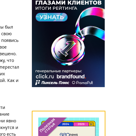
ты был
в свою
, появись
твое
звешено.
жу, что
 перестал
оих
ой. Как и
эти
сание
ни явно
икнутся и
ого есть