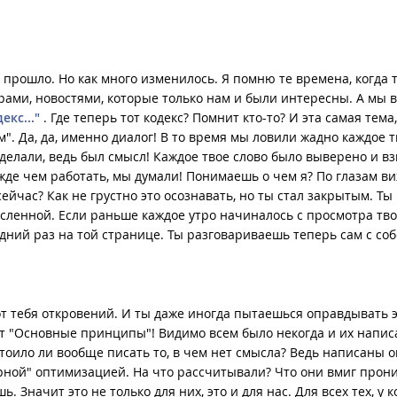
ь прошло. Но как много изменилось. Я помню те времена, когда 
рами, новостями, которые только нам и были интересны. А мы 
екс..."
. Где теперь тот кодекс? Помнит кто-то? И эта самая тема
м". Да, да, именно диалог! В то время мы ловили жадно каждое 
 делали, ведь был смысл! Каждое твое слово было выверено и в
жде чем работать, мы думали! Понимаешь о чем я? По глазам ви
ейчас? Как не грустно это осознавать, но ты стал закрытым. Ты
сленной. Если раньше каждое утро начиналось с просмотра тв
едний раз на той странице. Ты разговариваешь теперь сам с соб
т тебя откровений. И ты даже иногда пытаешься оправдывать 
оят "Основные принципы"! Видимо всем было некогда и их напи
тоило ли вообще писать то, в чем нет смысла? Ведь написаны о
черной" оптимизацией. На что рассчитывали? Что они вмиг прон
 Значит это не только для них, это и для нас. Для всех тех, у к