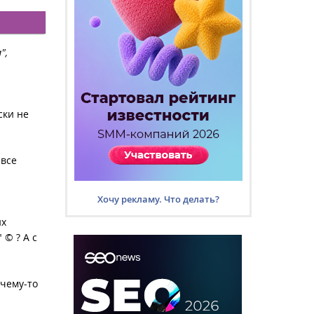
",
ски не
 все
Хочу рекламу. Что делать?
их
 © ? А с
чему-то