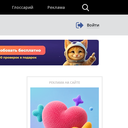
×
Глоссарий
Реклама
Войти
РЕКЛАМА НА САЙТЕ