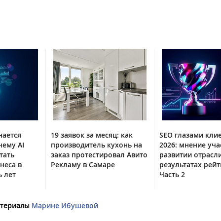
нается
19 заявок за месяц: как
SEO глазами кли
чему AI
производитель кухонь на
2026: мнение уча
тать
заказ протестировал Авито
развитии отрасл
неса в
Рекламу в Самаре
результатах рейт
 лет
Часть 2
материалы
Марине Ибушевой