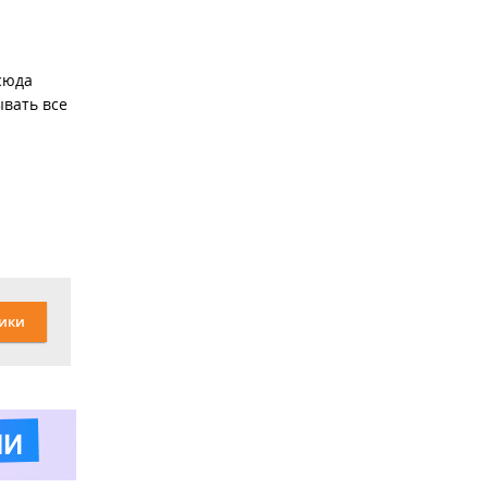
 сюда
ывать все
ики