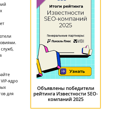
ний
х
ет
хотели
ловиями.
 служб,
я
вайте
 VIP-ядро
мых
Объявлены победители
рейтинга Известности SEO-
тов для
компаний 2025