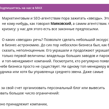
Подпишитесь на нас в MAX
Маркетинговым и SEO-агентствам пора зажигать «звезды». Эт
не кому-нибудь, как говорил
Маяковский
, а самим агентствам.
кризису: у нас для этого есть все законные предпосылки.
О каких «звездах» речь? Позвольте сделать небольшой экскурс
в бизнес-астрономию. До сих пор небосклон бизнеса был, как 
сказать, неполноценным. Его украшали и продолжают украша
только первой величины: владельцы больших заводов и паро
и топ-менеджмент компаний. Посмотрите, кто регулярно появ
ебе бизнеса просто не существует. Ни одному топ-менеджеру в
рудника или хотя бы управленца среднего звена. Даже самые
 за свой счет организовать персональный блог или вывесить
вывать большое число ограничений:
 оно принадлежит компании,