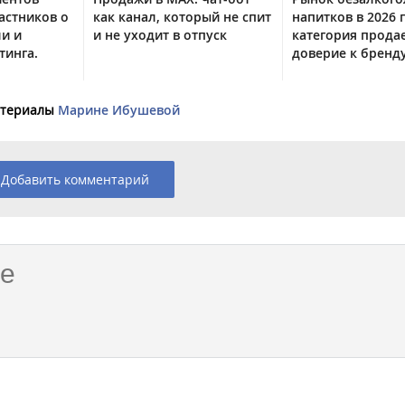
астников о
как канал, который не спит
напитков в 2026 г
ли и
и не уходит в отпуск
категория прода
тинга.
доверие к бренд
материалы
Марине Ибушевой
Добавить комментарий