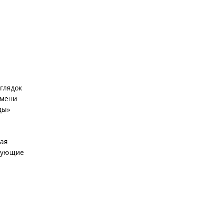
глядок
имени
ды»
рая
едующие