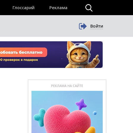
×
Глоссарий
Реклама
Войти
РЕКЛАМА НА САЙТЕ