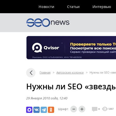
Новости
Статьи
Интервью
Главная
>
Авторские колонки
>
Нужны ли SEO «зве
Нужны ли SEO «звезд
29 Января 2010 года
, 12:40
Шрифт:
0
5887