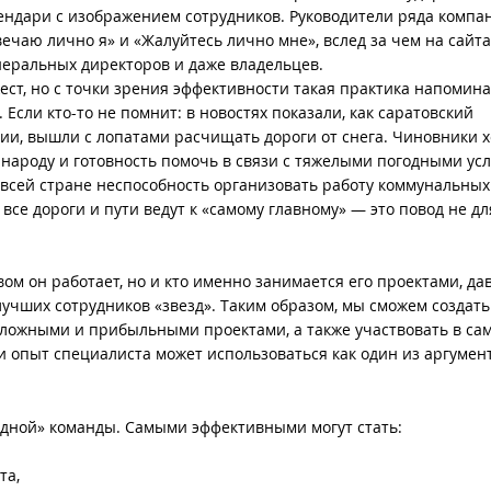
ендари с изображением сотрудников. Руководители ряда компа
вечаю лично я» и «Жалуйтесь лично мне», вслед за чем на сайта
еральных директоров и даже владельцев.
ест, но с точки зрения эффективности такая практика напомина
сли кто-то не помнит: в новостях показали, как саратовский
ции, вышли с лопатами расчищать дороги от снега. Чиновники 
народу и готовность помочь в связи с тяжелыми погодными ус
 всей стране неспособность организовать работу коммунальных
ли все дороги и пути ведут к «самому главному» — это повод не дл
твом он работает, но и кто именно занимается его проектами, да
лучших сотрудников «звезд». Таким образом, мы сможем создать
сложными и прибыльными проектами, а также участвовать в са
и опыт специалиста может использоваться как один из аргумен
дной» команды. Самыми эффективными могут стать:
та,