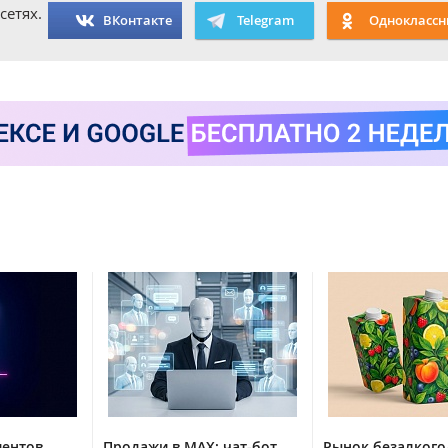
сетях.
ВКонтакте
Telegram
Одноклассн
иентов
Продажи в MAX: чат-бот
Рынок безалког