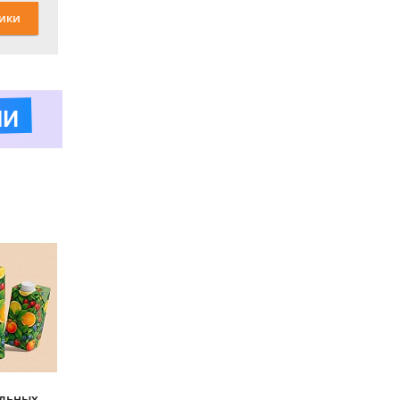
ики
ольных