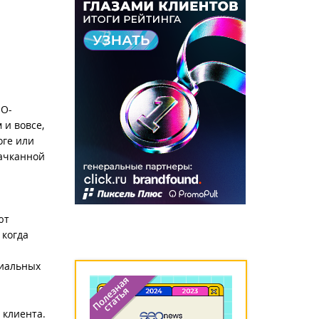
EO-
 и вовсе,
оге или
пачканной
.
ют
 когда
циальных
 клиента.