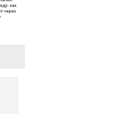
оду: как
ет через
у