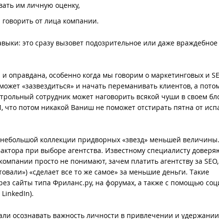
вать им личную оценку,
 говорить от лица компании.
авыки: это сразу вызовет подозрительное или даже враждебное
и оправдана, особенно когда мы говорим о маркетинговых и S
ожет «зазвездиться» и начать переманивать клиентов, а потом
нтрольный сотрудник может наговорить всякой чуши в своем бл
, что потом никакой Ваниш не поможет отстирать пятна от ис
и небольшой коллекции придворных «звезд» меньшей величины
фактора при выборе агентства. Известному специалисту доверя
омпании просто не понимают, зачем платить агентству за SEO,
овали») «сделает все то же самое» за меньшие деньги. Такие
ез сайты типа Фриланс.ру, на форумах, а также с помощью со
 LinkedIn).
али осознавать важность личности в привлечении и удержании