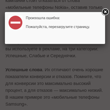
кампании стоит отказаться от слова
«мобильные телефоны Nokia», оставив только
«мобильные телефоны Samsung»? Не все так
Произошла ошибка:
просто, ведь в плохих результатах виновно
Пожалуйста, перезагрузите страницу.
не только слово.
Советуем разбить все слова, которые
вы используете в рекламе, на три категории:
Успешные, Слабые и Середнячки.
Успешные слова
. Их отличают очень хорошие
показатели конверсии и отказов. Помните, что
для конверсии это максимально высокий
процент, а для отказов — максимально низкий.
В нашем примере это «мобильные телефоны
Samsung».