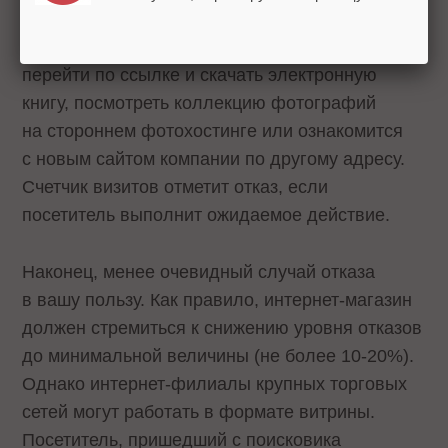
Еще один пример приятного отказа.
Предположим, на странице сайта предлагается
перейти по ссылке и скачать электронную
книгу, посмотреть коллекцию фотографий
на стороннем фотохостинге или ознакомится
с новым сайтом компании по другому адресу.
Счетчик визитов отметит отказ, если
посетитель выполнит ожидаемое действие.
Наконец, менее очевидный случай отказа
в вашу пользу. Как правило, интернет-магазин
должен стремиться к снижению уровня отказов
до минимальной величины (не более 10-20%).
Однако интернет-филиалы крупных торговых
сетей могут работать в формате витрины.
Посетитель, пришедший с поисковика