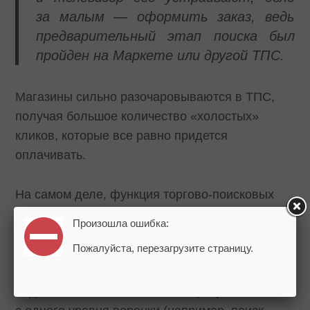
за малым — оформить заказ, ведь
предварительный этап поиска был
пройден на Маркете или другой ТПС.
Магазины сильно разочаровываются в ТПС,
получая большое количество «холостых»
кликов, которые все равно придется
оплачивать.
На самом деле, функция торгово-поисковых
систем, как и функция любой рекламы,
Произошла ошибка:
не столько продавать, сколько привлекать
Пожалуйста, перезагрузите страницу.
внимание на разных этапах
маркетинговой
воронки
. Торгово-поисковые системы
подталкивают клиента наконец перескочить