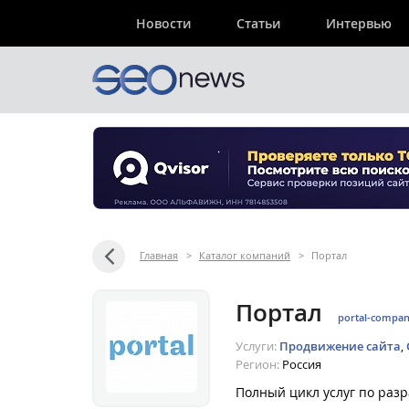
Новости
Статьи
Интервью
Главная
>
Каталог компаний
>
Пoртал
Пoртал
portal-compan
Услуги:
Продвижение сайта
,
Регион:
Россия
Полный цикл услуг по разр