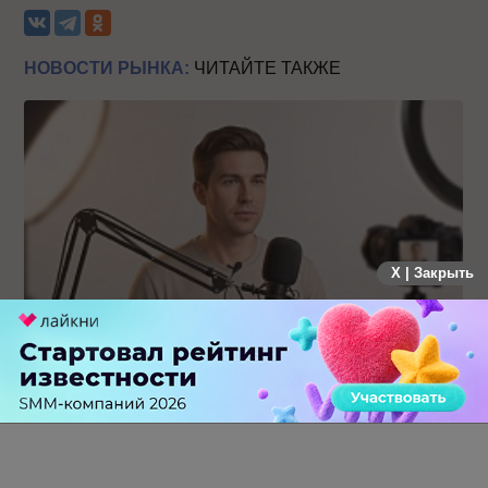
НОВОСТИ РЫНКА:
ЧИТАЙТЕ ТАКЖЕ
X | Закрыть
Российский рынок инфлюенс-маркетинга вошел в фазу
стагнации после нескольких лет роста
0 КОММЕНТАРИЕВ