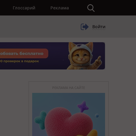
×
Глоссарий
Реклама
Войти
РЕКЛАМА НА САЙТЕ