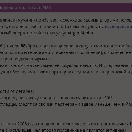
Подпишитесь на нас в MAX
нгличан (мужчин) прибегают к слежке за своими вторыми полов
чту, историю сообщений и т.п. Таковы результаты
исследовани
нский оператор кабельных услуг
Virgin Media
.
0% (точнее
88
) британцев ежедневно пользуются интернетом (по
ной почтой и сервисами мгновенных сообщений), о количестве
 страшно даже подумать.
вает в этом смысле самую высокую активность. Исследование п
уппы без ведома своих партнеров следили за их перепиской и
сти от региона:
танцев, поскольку процент шпионов у них достиг 30%.
тладцы, следят за своими партнерами вдвое меньше, чем в Йо
, осенью 2008 года ежедневно пользовались интернетом лишь
1
ле счастливцев, чья вторая половинка не является активным