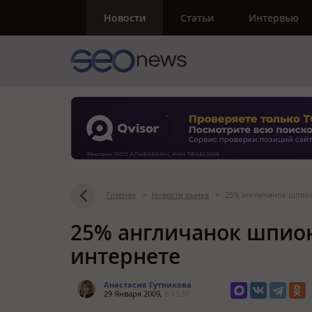
Новости
Статьи
Интервью
Главная
>
Новости рынка
>
25% англичанок шпион
25% англичанок шпион
интернете
Анастасия Гутникова
29 Января 2009,
в 13:39