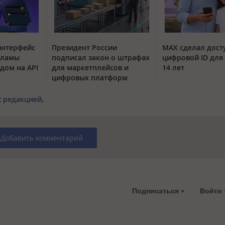
интерфейс
Президент России
MAX сделал дос
кламы
подписал закон о штрафах
цифровой ID для 
одом на API
для маркетплейсов и
14 лет
цифровых платформ
с
редакцией
.
Добавить комментарий
Подписаться
Войти