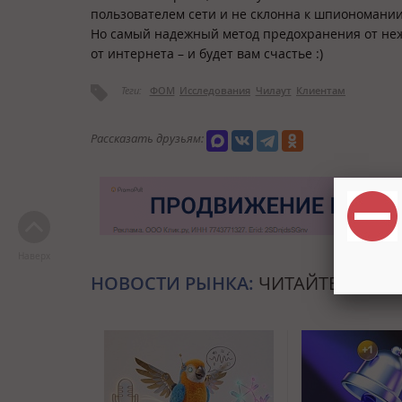
пользователем сети и не склонна к шпиономании
Но самый надежный метод предохранения от неж
от интернета – и будет вам счастье :)
Теги:
ФОМ
Исследования
Чилаут
Клиентам
Рассказать друзьям:
Наверх
НОВОСТИ РЫНКА:
ЧИТАЙТЕ ТАКЖЕ