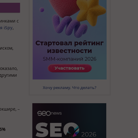
инками с
я iSpy
,
иском,
оказало,
 другими
Хочу рекламу. Что делать?
ркшире, –
6%