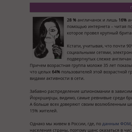
28 %
англичанок и лишь
16%
а
помощью интернета – читая по
которое провел крупный брита
Кстати, учитывая, что почти 9
социальными сетями, электрон
подвергнутых слежке англичан
Причем возрастная группа моложе 35 лет показы
что целых
64%
пользователей этой возрастной гр
видами активности в сети.
Забавно распределение шпиономании в зависимо
Йоркрширцы, видимо, самые ревнивые среди бри
А больше всех доверяют своим возлюбленным шо
15% жителей.
Однако мы живем в России, где, по
данным ФОМ
населения страны, поэтому шанс оказаться в чис