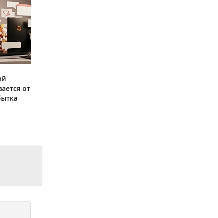
ый
ается от
бытка