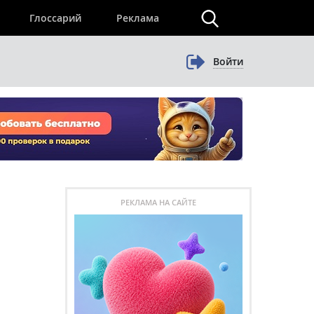
×
Глоссарий
Реклама
Войти
РЕКЛАМА НА САЙТЕ