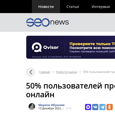
Новости
Статьи
Интервью
Главная
>
Новости рынка
>
50% пользователей пр
50% пользователей пр
онлайн
Марина Ибушева
13 Декабря 2022,
в 10:56