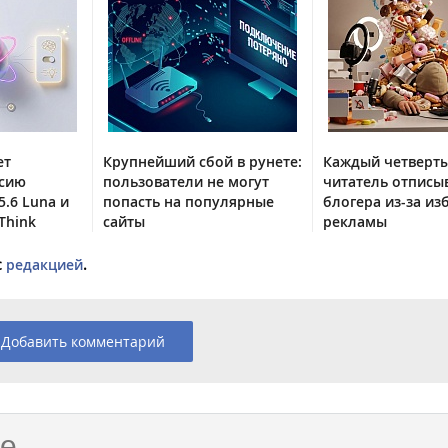
ет
Крупнейший сбой в рунете:
Каждый четверт
рсию
пользователи не могут
читатель отписыв
5.6 Luna и
попасть на популярные
блогера из-за из
Think
сайты
рекламы
с
редакцией
.
Добавить комментарий