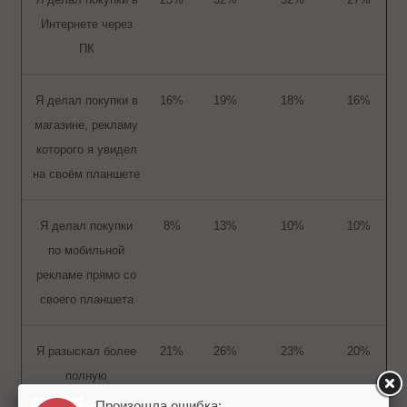
Интернете через
ПК
Я делал покупки в
16%
19%
18%
16%
магазине, рекламу
которого я увидел
на своём планшете
Я делал покупки
8%
13%
10%
10%
по мобильной
рекламе прямо со
своего планшета
Я разыскал более
21%
26%
23%
20%
полную
информацию о
Произошла ошибка: