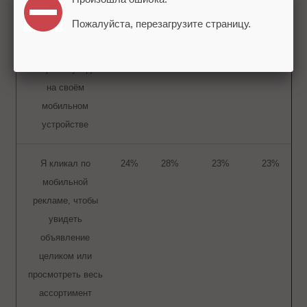
заинтересовавших
Пожалуйста, перезагрузите страницу.
меня товарах или
услугах, рекламу
которых я увидел
на своём
мобильном
устройстве
Я кликал по
24%
28%
23%
23%
мобильной
рекламе, чтобы
увидеть
объявление
целиком или
просмотреть весь
ассортимент