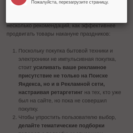
Пожалуйста, перезагрузите страницу.
Виктор Грязнов
, бизнес-партнер индустрии
«Ритейл, Бытовая техника и электроника» дал
несколько рекомендаций, как эффективнее
продвигать товары накануне праздников:
Поскольку покупка бытовой техники и
электроники не импульсивная покупка,
стоит
усиливать ваше рекламное
присутствие не только на Поиске
Яндекса, но и в Рекламной сети,
настраивая ретаргетинг
на тех, кто уже
был на сайте, но пока не совершил
покупку.
Чтобы упростить пользователю выбор,
делайте тематические подборки