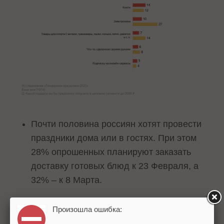
Почти половина россиян хотят провести
праздники дома или в гостях. При этом
28% опрошенных планируют заказать
доставку готовых блюд к 23 Февраля, а
32% – к 8 Марта.
Рекомендации
Произошла ошибка: