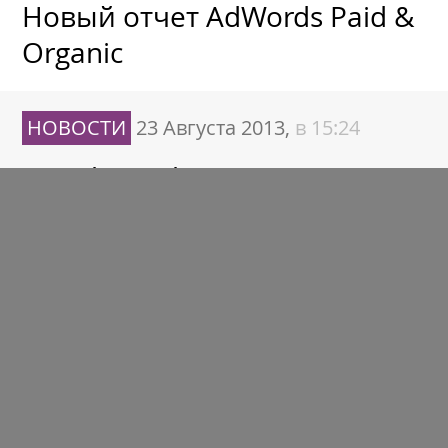
Новый отчет AdWords Paid &
Organic
НОВОСТИ
23 Августа 2013,
в 15:24
Google Analytics запустил
Metadata API
НОВОСТИ
23 Августа 2013,
в 11:06
MAD-2013: для тех, кто
«болен» SEO!