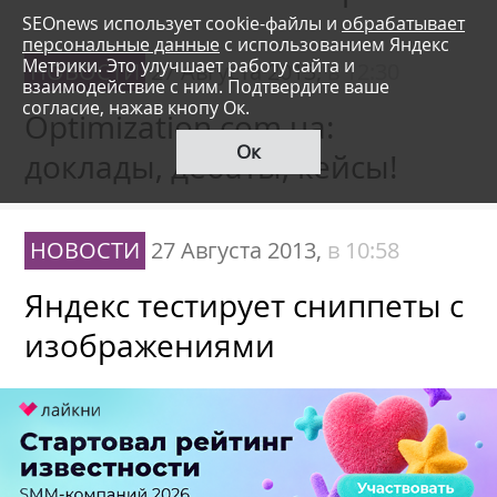
SEOnews использует cookie-файлы и
обрабатывает
персональные данные
с использованием Яндекс
Метрики. Это улучшает работу сайта и
НОВОСТИ
27 Августа 2013,
в 12:30
взаимодействие с ним. Подтвердите ваше
согласие, нажав кнопу Ок.
Optimization.com.ua:
Ок
доклады, дебаты, кейсы!
НОВОСТИ
27 Августа 2013,
в 10:58
Яндекс тестирует сниппеты с
изображениями