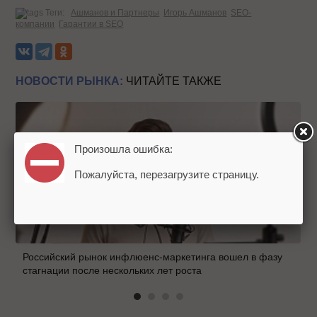
Теги:
Ашманов и Партнеры
Игорь Ашманов
SEO-
компании
Гарантии в SEO
НОВОСТИ РЫНКА:
ЧИТАЙТЕ ТАКЖЕ
Произошла ошибка:
Пожалуйста, перезагрузите страницу.
Российский рынок инфлюенс-маркетинга вошел в фазу
стагнации после нескольких лет роста