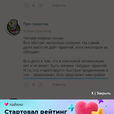
-
0
+
Ответить
Про гарантии
больше года назад
Читаем первоисточник:
Все обстоит несколько сложнее. На самом
деле никто не даёт гарантий, хотя некоторые их
обещают.
Все дело в том, что в поисковой оптимизации
нет и не может быть никаких твёрдых гарантий.
И те, кто «гарантирует» быстрое продвижение в
топ – обманывает. Или предлагает вам крайне
рискованное предприятие, не говоря об этом.
-
0
+
Ответить
У оптимизаторов нет прямого контроля над
результатами поиска: разработчики поисковых
X | Закрыть
систем постоянно меняют алгоритмы, мод...
ага
больше года назад