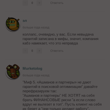
-
0
+
Ответить
эл
больше года назад
коллапс, очевидно, у вас. Если невыдача
гарантий записана в мифы, значит, компания
кабэ намекает, что это неправда
-
0
+
Ответить
Murketolog
больше года назад
"Миф 5. «Ашманов и партнеры» не дают
гарантий в поисковой оптимизации" давайте
перефразируем так:
"Ашманов и партнеры" НЕ ХОТЯТ на себя
брать ФИНАНСОВЫЕ риски "а если слово
вдруг не вылезет в топ". Пусть клиент на себя
их берет а "они только делают работу".