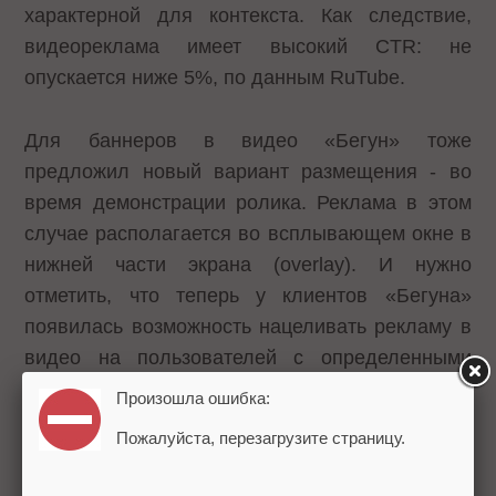
характерной для контекста. Как следствие,
видеореклама имеет высокий CTR: не
опускается ниже 5%, по данным RuTube.
Для баннеров в видео «Бегун» тоже
предложил новый вариант размещения - во
время демонстрации ролика. Реклама в этом
случае располагается во всплывающем окне в
нижней части экрана (overlay). И нужно
отметить, что теперь у клиентов «Бегуна»
появилась возможность нацеливать рекламу в
видео на пользователей с определенными
интересами.
Произошла ошибка:
Пожалуйста, перезагрузите страницу.
Напомним, «Бегун» первым в России начал
размещать контекстные объявления в