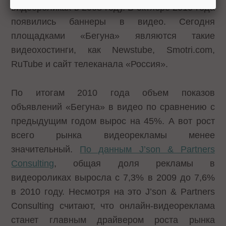
видеороликах в 2008 году. В октябре 2010 года
появились баннеры в видео. Сегодня
площадками «Бегуна» являются такие
видеохостинги, как Newstube, Smotri.com,
RuTube и сайт телеканала «Россия».
По итогам 2010 года объем показов
объявлений «Бегуна» в видео по сравнению с
предыдущим годом вырос на 45%. А вот рост
всего рынка видеорекламы менее
значительный.
По данным J’son & Partners
Consulting
, общая доля рекламы в
видеороликах выросла с 7,3% в 2009 до 7,6%
в 2010 году. Несмотря на это J’son & Partners
Consulting считают, что онлайн-видеореклама
станет главным драйвером роста рынка