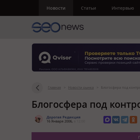
Новости
Статьи
Интервью
Главная
>
Новости рынка
>
Блогосфера под контр
Блогосфера под контр
Дорогая Редакция
16 Января 2006,
в 12:00