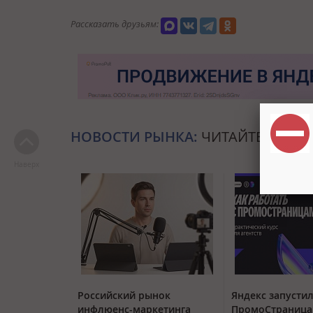
Рассказать друзьям:
НОВОСТИ РЫНКА:
ЧИТАЙТЕ ТАКЖЕ
Наверх
Российский рынок
Яндекс запустил
инфлюенс-маркетинга
ПромоСтраница