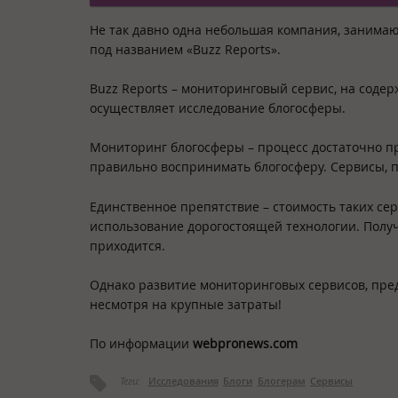
Не так давно одна небольшая компания, занима
под названием «Buzz Reports».
Buzz Reports – мониторинговый сервис, на содер
осуществляет исследование блогосферы.
Мониторинг блогосферы – процесс достаточно пр
правильно воспринимать блогосферу. Сервисы, п
Единственное препятствие – стоимость таких се
использование дорогостоящей технологии. Полу
приходится.
Однако развитие мониторинговых сервисов, пре
несмотря на крупные затраты!
По информации
webpronews.com
Теги:
Исследования
Блоги
Блогерам
Сервисы