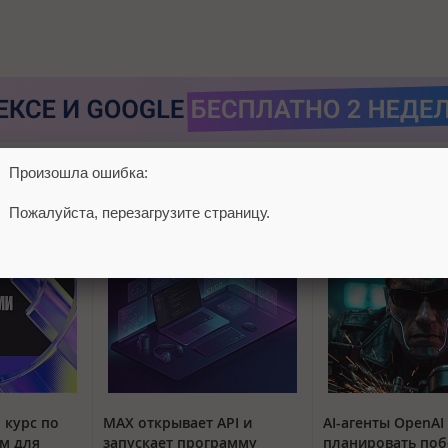
Произошла ошибка:
Пожалуйста, перезагрузите страницу.
 курс по
MAX открывает API и
AI-агенты OpenAI
м для
запускает программу
планировать поб