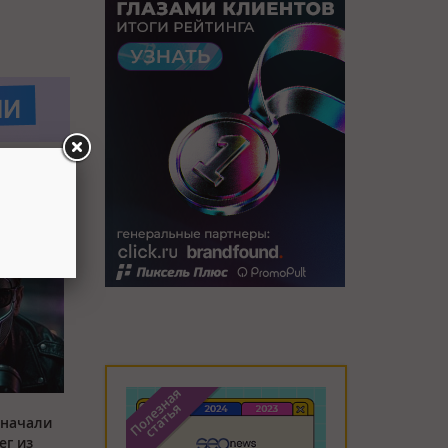
 начали
ег из