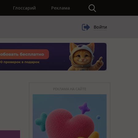
×
Глоссарий
Реклама
Войти
РЕКЛАМА НА САЙТЕ