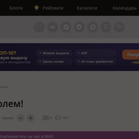
Блоги
Рейтинги
Каталоги
Календарь
олем!
олем!
Шрифт:
0
2840
Подпишитесь на нас в MAX