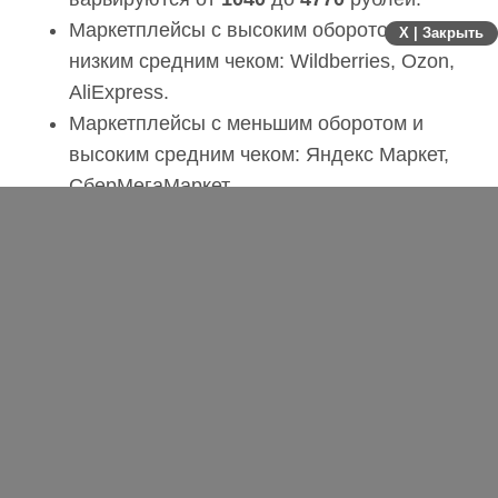
составляет более
400
млрд рублей.
X | Закрыть
Средние чеки на маркетплейсах
варьируются от
1040
до
4770
рублей.
Маркетплейсы с высоким оборотом и
низким средним чеком: Wildberries,
Ozon, AliExpress.
Маркетплейсы с меньшим оборотом и
высоким средним чеком: Яндекс Маркет,
СберМегаМаркет.
Доля посетителей мужчин выше, чем
доля женщин, практически на всех
маркетплейсах, кроме Wildberries.
Маркетплейсы посещает
преимущественно аудитория в возрасте
25-34 лет, а также аудитория в возрасте
35-44 лет.