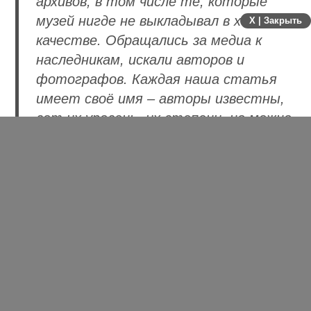
архивов, в том числе те, которые
музей нигде не выкладывал в хорошем
X | Закрыть
качестве. Обращались за медиа к
наследникам, искали авторов и
фотографов. Каждая наша статья
имеет своё имя – авторы известны,
вот их уровень, их степени, но можно
и оставить обратную связь, если с
чем-то не согласен, автору ее
передадут.
Петр Лундстрем
, зампред комиссии по
культуре Общественной палаты РФ,
вступился
за БРЭ
и отметил, что Большая российская
энциклопедия сохраняет и обеспечивает
научный суверенитет России: