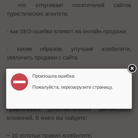
· что отпугивает посетителей сайтов
туристических агентств;
· как SEO-ошибки влияют на онлайн-продажи;
· каким образом, улучшив юзабилити,
увеличить продажи с сайта.
Учитывая опыт коллег и следуя советам
Произошла ошибка:
экспертов, вы сможете самостоятельно
Пожалуйста, перезагрузите страницу.
выявить и устранить проблемы на своем сайте,
а также увеличить его рентабельность без
привлечения дополнительных финансовых
вложений. В книге вы найдете:
− 10 золотых правил юзабилити;