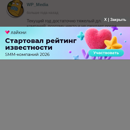
WP_Media
больше года назад
X | Закрыть
Текущий год достаточно тяжелый для всех
компаний, поэтому никто и не ожидает роста.
Показатели достаточно хорошие и
оптимистичные. К тому же сейчас в Яндекса
происходят изменения и появляются новые
проекты. Уверена, что следующее полугодие
покажет лучшие результаты за полугодие.
-
0
+
Ответить