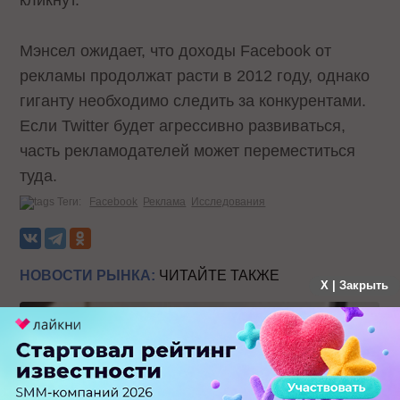
Мэнсел ожидает, что доходы Facebook от
рекламы продолжат расти в 2012 году, однако
гиганту необходимо следить за конкурентами.
Если Twitter будет агрессивно развиваться,
часть рекламодателей может переместиться
туда.
Теги:
Facebook
Реклама
Исследования
НОВОСТИ РЫНКА:
ЧИТАЙТЕ ТАКЖЕ
X | Закрыть