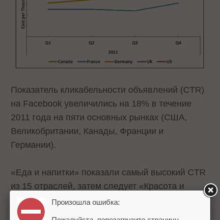
Показатель кликабельности объявлений (CTR)
на Facebook увеличились на 18% в течение
2011 года на пяти основных рынках (США,
Великобритании, Канады, Франции и
Германии).
«Еда и напитки» показали самый высокий CTR
из 15 отраслей, затем следует «Красота и
Фитнесс», «Розничная торговля», «Дом и Сад»
Произошла ошибка:
и «некоммерческие» объявления.
Пожалуйста, перезагрузите страницу.