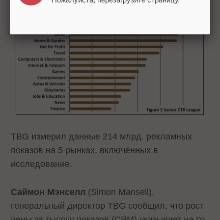
TBG измерил данные 214 млрд. рекламных
показов на 5 рынках, включенных в
исследование.
Саймон Мэнселл
(Simon Mansell),
генеральный директор TBG сообщил, что рост
цены за тысячу показов (CPM) указывает на то,