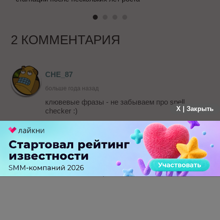
2 КОММЕНТАРИЯ
CHE_87
больше года назад
клювевые фразы - не забываем про spell
X | Закрыть
checker :)
-
0
+
Ответить
Новичок
CHE_87
больше года назад
что такое спел чекер?
-
0
+
Ответить