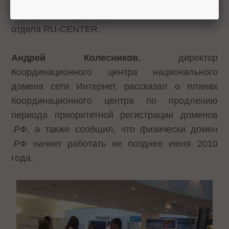
значительными в мире
», - рассказал
Павел
Храмцов
, руководитель аналитического
отдела RU-CENTER.
Андрей Колесников
, директор
Координационного центра национального
домена сети Интернет, рассказал о планах
Координационного центра по продлению
периода приоритетной регистрации доменов
.РФ, а также сообщил, что физически домен
.РФ начнет работать не позднее июня 2010
года.