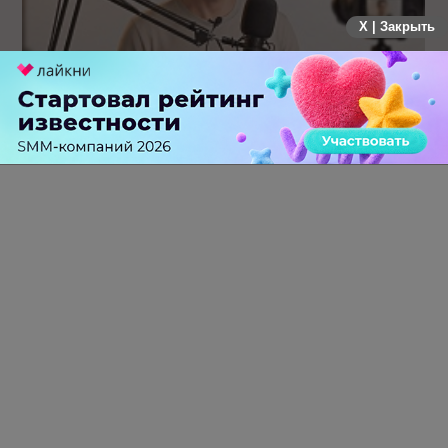
X | Закрыть
Российский рынок инфлюенс-маркетинга вошел в фазу
стагнации после нескольких лет роста
0 КОММЕНТАРИЕВ
ПЕРЕЙТИ НА ПОЛНУЮ ВЕРСИЮ