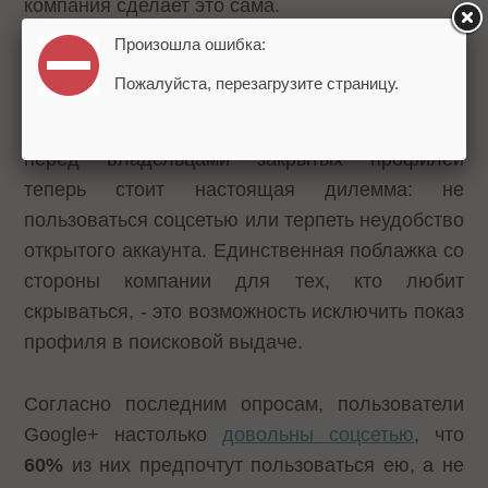
компания сделает это сама.
Произошла ошибка:
Однако для того чтобы пользоваться новой
Пожалуйста, перезагрузите страницу.
социальной сетью Google+, пользователю
необходимо иметь Google-аккаунт. Поэтому
перед владельцами закрытых профилей
теперь стоит настоящая дилемма: не
пользоваться соцсетью или терпеть неудобство
открытого аккаунта. Единственная поблажка со
стороны компании для тех, кто любит
скрываться, - это возможность исключить показ
профиля в поисковой выдаче.
Согласно последним опросам, пользователи
Google+ настолько
довольны соцсетью
, что
60%
из них предпочтут пользоваться ею, а не