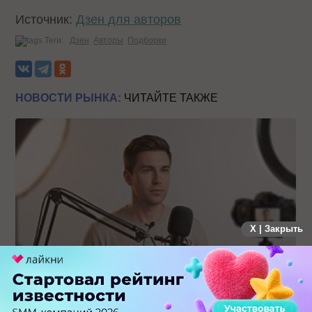
Источник:
Дзен для авторов
Теги:
Дзен
Авторы
Подборки
НОВОСТИ РЫНКА:
ЧИТАЙТЕ ТАКЖЕ
X | Закрыть
Российский рынок инфлюенс-маркетинга вошел в фазу
стагнации после нескольких лет роста