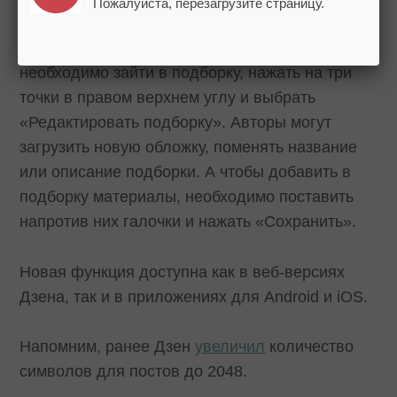
Пожалуйста, перезагрузите страницу.
Чтобы внести изменения в рубрикатор,
необходимо зайти в подборку, нажать на три
точки в правом верхнем углу и выбрать
«Редактировать подборку». Авторы могут
загрузить новую обложку, поменять название
или описание подборки. А чтобы добавить в
подборку материалы, необходимо поставить
напротив них галочки и нажать «Сохранить».
Новая функция доступна как в веб-версиях
Дзена, так и в приложениях для Android и iOS.
Напомним, ранее Дзен
увеличил
количество
символов для постов до 2048.