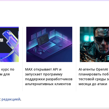
 курс по
MAX открывает API и
AI-агенты OpenAI
м для
запускает программу
планировать поб
поддержки разработчиков
тестовой среды з
альтернативных клиентов
месяца до атаки
с
редакцией
.