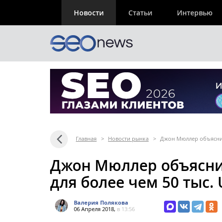
Новости
Статьи
Интервью
Главная
>
Новости рынка
>
Джон Мюллер объяснил,
Джон Мюллер объяснил
для более чем 50 тыс.
Валерия Полякова
06 Апреля 2018,
в 13:56