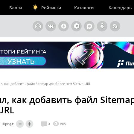
Блоги
Рейтинги
Каталоги
Календарь
 как добавить файл Sitemap для более чем 50 тыс. URL
, как добавить файл Sitema
 URL
Шрифт:
2
9399