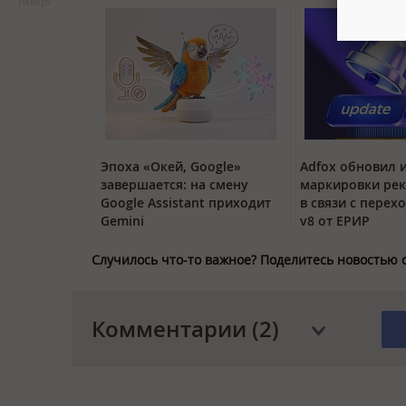
Наверх
Эпоха «Окей, Google»
Adfox обновил 
завершается: на смену
маркировки ре
Google Assistant приходит
в связи с перех
Gemini
v8 от ЕРИР
Случилось что-то важное? Поделитесь новостью 
Комментарии (2)