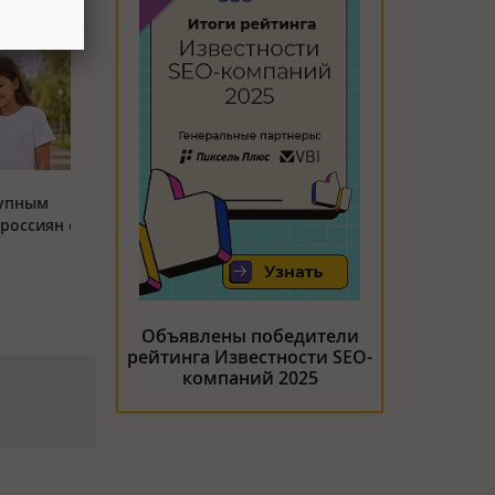
тупным
россиян с
Объявлены победители
рейтинга Известности SEO-
компаний 2025