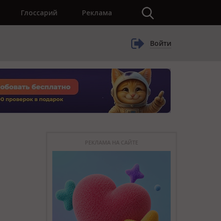
×
Глоссарий
Реклама
Войти
РЕКЛАМА НА САЙТЕ