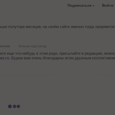
Подписаться
Войти
ше полутора месяцев, на своём сайте именно тогда запримети
оисеев
больше года назад
тите еще что-нибудь в этом роде, присылайте в редакцию, можн
ws.ru
. Будем вам очень благодарны всем дружным коллективом 