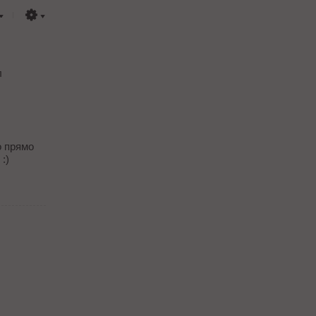
л
о прямо
:)