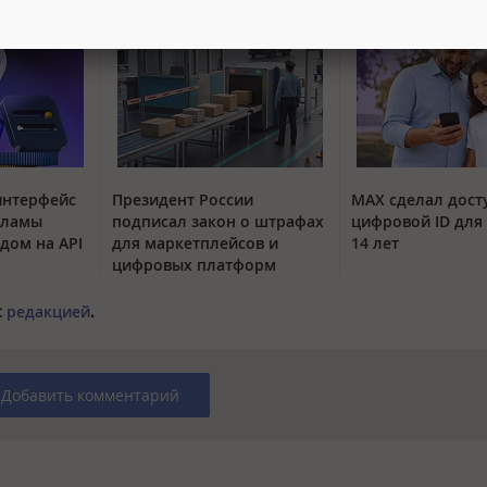
интерфейс
Президент России
MAX сделал дос
кламы
подписал закон о штрафах
цифровой ID для 
одом на API
для маркетплейсов и
14 лет
цифровых платформ
с
редакцией
.
Добавить комментарий