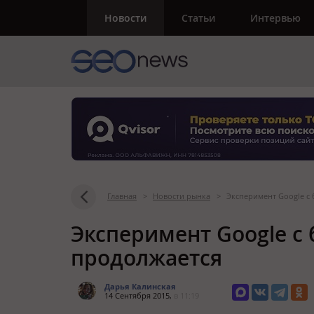
Новости
Статьи
Интервью
Главная
>
Новости рынка
>
Эксперимент Google с
Эксперимент Google с
продолжается
Дарья Калинская
14 Сентября 2015,
в 11:19