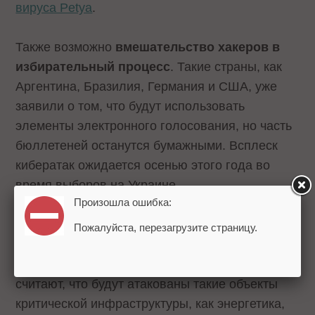
вируса Petya
.
Также возможно
вмешательство хакеров в
избирательный процесс
. Такие страны, как
Аргентина, Бразилия, Германия и США, уже
заявили о том, что будут использовать
элементы электронного голосования, но часть
бюллетеней останутся бумажными. Всплеск
кибератак ожидается осенью этого года во
время выборов на Украине.
Произошла ошибка:
«Интернет вещей»
также был назван среди
Пожалуйста, перезагрузите страницу.
наиболее уязвимых областей
киберпространства в 2018 году. Эксперты
считают, что будут атакованы такие объекты
критической инфраструктуры, как энергетика,