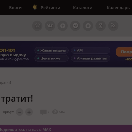
Блоги
Рейтинги
Каталоги
Календарь
тратит!
 тратит!
Шрифт:
0
5169
Подпишитесь на нас в MAX