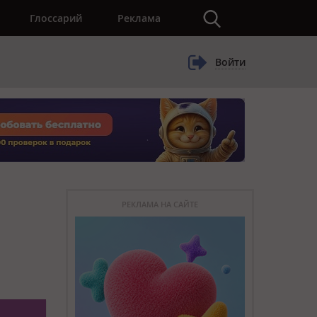
×
Глоссарий
Реклама
Войти
РЕКЛАМА НА САЙТЕ