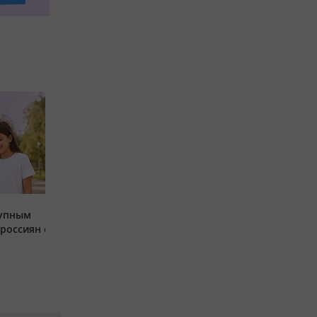
тупным
россиян с