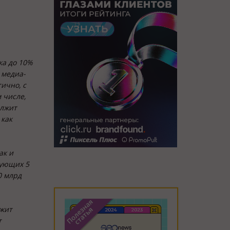
ка до 10%
 медиа-
ично, с
 числе,
олжит
 как
ак и
дующих 5
0 млрд
лжит
т