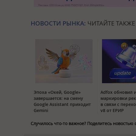
НОВОСТИ РЫНКА:
ЧИТАЙТЕ ТАКЖЕ
Эпоха «Окей, Google»
Adfox обновил 
завершается: на смену
маркировки ре
Google Assistant приходит
в связи с перех
Gemini
v8 от ЕРИР
Случилось что-то важное? Поделитесь новостью 