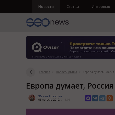
Новости
Статьи
Интервью
Главная
>
Новости рынка
>
Европа думает, Россия 
Европа думает, Россия
Жанна Рожкова
06 Августа 2012,
в 18:06