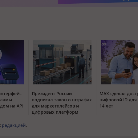
интерфейс
Президент России
MAX сделал дос
кламы
подписал закон о штрафах
цифровой ID для 
одом на API
для маркетплейсов и
14 лет
цифровых платформ
с
редакцией
.