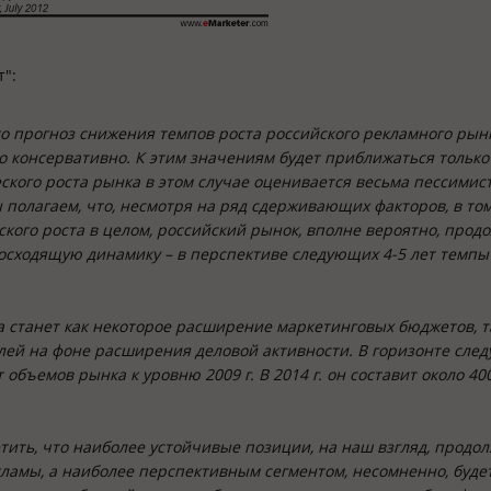
":
то прогноз снижения темпов роста российского рекламного рын
ко консервативно. К этим значениям будет приближаться только
ского роста рынка в этом случае оценивается весьма пессимист
ы полагаем, что, несмотря на ряд сдерживающих факторов, в том
ого роста в целом, российский рынок, вполне вероятно, прод
осходящую динамику – в перспективе следующих 4-5 лет темпы
 станет как некоторое расширение маркетинговых бюджетов, т
лей на фоне расширения деловой активности. В горизонте сле
объемов рынка к уровню 2009 г. В 2014 г. он составит около 40
етить, что наиболее устойчивые позиции, на наш взгляд, продо
ламы, а наиболее перспективным сегментом, несомненно, буде