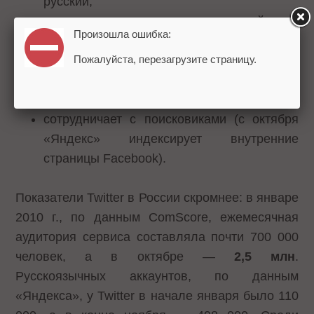
русский,
запустила проекты с российскими
Произошла ошибка:
мобильными операторами (договорилась
с МТС и «Вымпелкомом» о бесплатном
Пожалуйста, перезагрузите страницу.
доступе абонентов в соцсеть через
страницу 0.facebook.com),
сотрудничает с поисковиками (с октября
«Яндекс» индексирует внутренние
страницы Facebook).
Показатели Twitter в России скромнее: в январе
2010 г., по данным ComScore, ежемесячная
аудитория сервиса составляла почти 700 000
человек, а в октябре —
2,5 млн
.
Русскоязычных аккаунтов, по данным
«Яндекса», у Twitter в начале января было 110