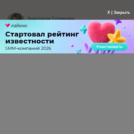
X | Закрыть
Анастасия Гутникова
больше года назад
"относительно низкая стартовая база" - ну вот
именно, что они растут такими темпами, потому
что им пока есть откуда и куда существенно
расти
-
0
+
Ответить
ПЕРЕЙТИ НА ПОЛНУЮ ВЕРСИЮ