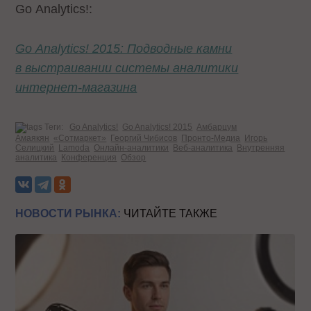
Go Analytics!:
Go Analytics! 2015: Подводные камни
в выстраивании системы аналитики
интернет-магазина
Теги:
Go Analytics!
Go Analytics! 2015
Амбарцум
Амаякян
«Сотмаркет»
Георгий Чибисов
Пронто-Медиа
Игорь
Селицкий
Lamoda
Онлайн-аналитики
Веб-аналитика
Внутренняя
аналитика
Конференция
Обзор
НОВОСТИ РЫНКА:
ЧИТАЙТЕ ТАКЖЕ