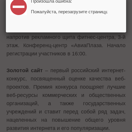
Произошла ошибка:
пользователь без регистрации на сайте.
Пожалуйста, перезагрузите страницу.
Адрес проведения Церемонии: м.
Авиамоторная, ул. Авиамоторная, д. 10, вход
напротив рекламного щита фитнес-центра, 3-й
этаж. Конференц-центр «АвиаПлаза. Начало
регистрации участников в 16:00.
Золотой сайт
– первый российский интернет-
конкурс, посвященный оценке качества веб-
проектов. Премия конкурса поощряет лучшие
веб-ресурсы коммерческих и общественных
организаций, а также государственных
учреждений и ставит перед собой ряд задач,
нацеленных на повышение общего уровня
развития интернета и его популяризации.