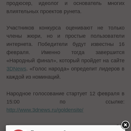
продюсер, идеолог и основатель многих
влиятельных проектов рунета.
Участников конкурса оценивают не только
члены жюри, но и простые пользователи
интернета. Победители будут известны 16
февраля. Именно тогда завершится
«Народный финал», который пройдет на сайте
3DNews
. «Голос народа» определит лидеров в
каждой из номинаций.
Народное голосование стартует 12 февраля в
15:00 по ссылке:
http://www.3dnews.ru/goldensite/
В голосовании может принять участие любой