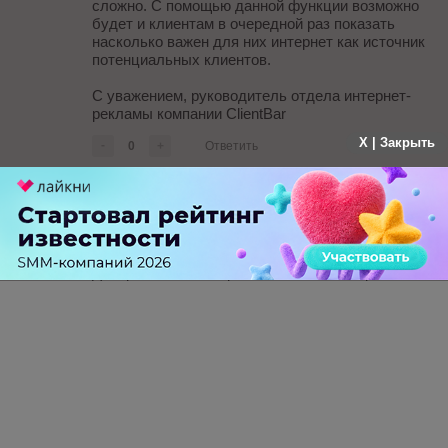
сложно. С помощью данной функции возможно
будет и клиентам в очередной раз показать
насколько важен для них интернет как источник
потенциальных клиентов.
С уважением, руководитель отдела интернет-
рекламы компании ClientBar
X | Закрыть
-
0
+
Ответить
Дмитрий Белозеров
больше года назад
Динар, спасибо за грамотный комментарий.
-
0
+
Ответить