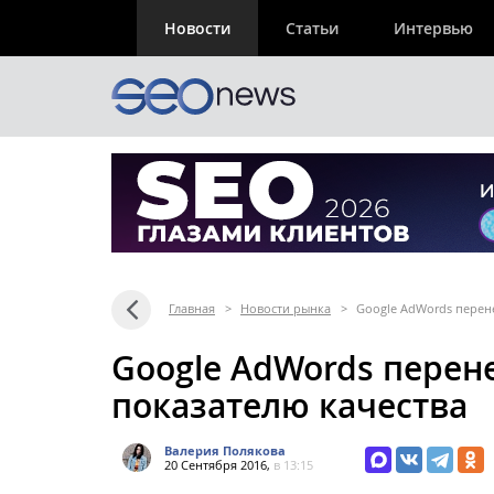
Новости
Статьи
Интервью
Главная
>
Новости рынка
>
Google AdWords перене
Google AdWords перене
показателю качества
Валерия Полякова
20 Сентября 2016,
в 13:15