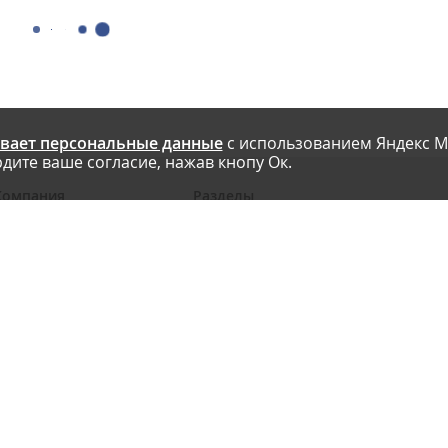
вает персональные данные
с использованием Яндекс М
дите ваше согласие, нажав кнопу Ок.
Компания
Разделы
 проекте
Новости
риглашаем авторов
Статьи
словия публикации
Интервью
онтакты
Блоги компаний
Правила
Рейтинги SEO-компаний
арта сайта
Календарь событий
бработка ПД
Каталог компаний
Каталог сервисов
Библиотека
Энциклопедия интернет-маркетинга
Мобильная версия
Реклама на сайте