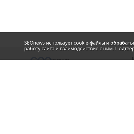
SEOnews использует cookie-файлы и
обрабаты
работу сайта и взаимодействие с ним. Подтвер
О
Нашли опечатку? Ctrl+Enter
П
У
© SEOnews.ru Все права защищены. 2026
К
Email редакции: info@seonews.ru
К
О
Телефон редакции:
+7 (909) 261-97-71
This site is protected by reCAPTCHA and the Google
Privacy Policy
and
Terms of Service
apply.