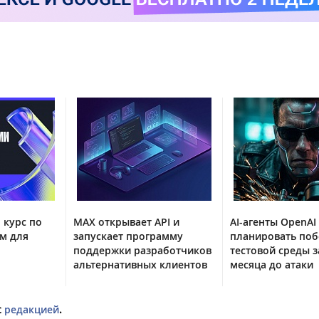
 курс по
MAX открывает API и
AI-агенты OpenAI
м для
запускает программу
планировать поб
поддержки разработчиков
тестовой среды з
альтернативных клиентов
месяца до атаки
с
редакцией
.