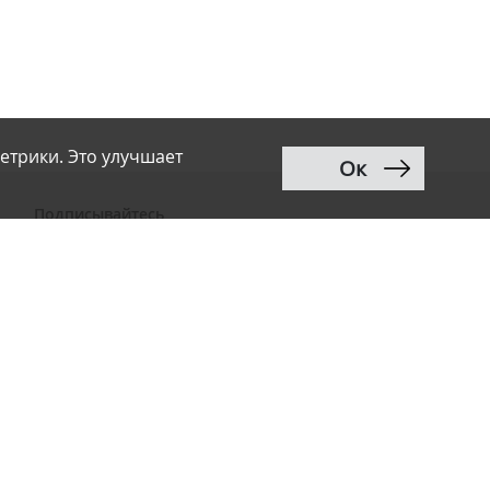
етрики. Это улучшает
Ок
Подписывайтесь
ВКонтакте
Telegram
Дзен
MAX
Тwitter
RSS
Рассылка
Разработка сайта:
Renaissance Art
12+
Продвижение сайта
:
Ingate