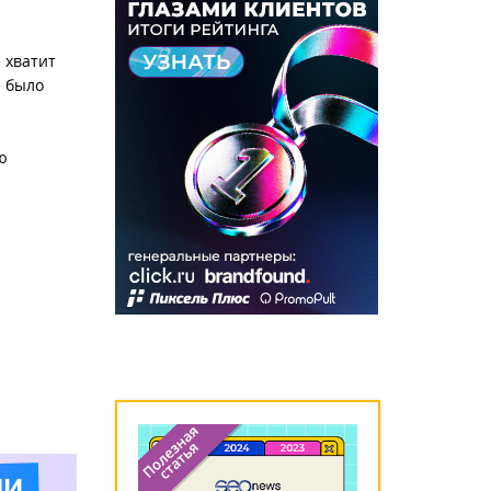
 хватит
е было
ю