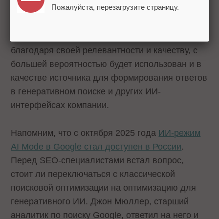
Пожалуйста, перезагрузите страницу.
Изменение означает, что контент, который
ранжируется высоко в обычном поиске Google
благодаря своей релевантности и качеству, с
большей вероятностью будет использован и в
качестве источника для формирования ответов
в генеративном поиске и других ИИ-
интерфейсах компании.
Напомним, что c октября 2025 года
ИИ-режим
AI Mode в Google стал доступен в России
.
Перед SEO-специалистами встал вопрос,
стоит ли переключаться с классической
поисковой оптимизации на оптимизацию для
генеративного ИИ. Джон Мюллер, старший
аналитик по поиску Google, ответил на него и