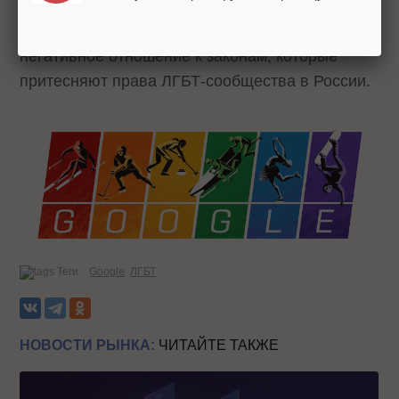
Олимпийских игр в Сочи в 2014 году компания
выпустила логотип, демонстрирующий
негативное отношение к законам, которые
притесняют права ЛГБТ-сообщества в России.
Теги:
Google
ЛГБТ
НОВОСТИ РЫНКА:
ЧИТАЙТЕ ТАКЖЕ