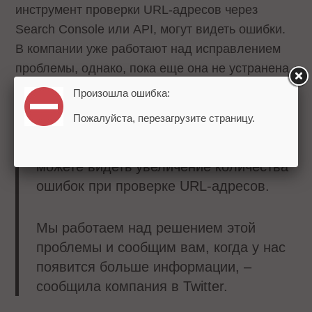
инструмент проверки URL-адресов через
Search Console или API, могут видеть ошибки.
В компании уже работают над исправлением
проблемы, однако, пока еще она не устранена.
Произошла ошибка:
У нас возникла проблема с
Пожалуйста, перезагрузите страницу.
инструментом проверки URL как в
Search Console, так и в API, поэтому вы
можете видеть увеличение количества
ошибок при проверке URL-адресов.
Мы работаем над решением этой
проблемы и сообщим вам, когда у нас
появится больше информации, –
сообщила компания в Twitter.