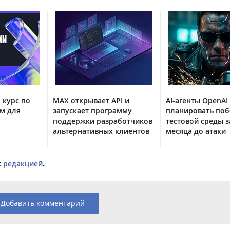
 курс по
MAX открывает API и
AI-агенты OpenAI
м для
запускает программу
планировать поб
поддержки разработчиков
тестовой среды з
альтернативных клиентов
месяца до атаки
с
редакцией
.
Добавить комментарий