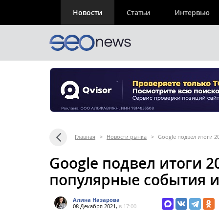
Новости
Статьи
Интервью
Главная
>
Новости рынка
>
Google подвел итоги 2
Google подвел итоги 2
популярные события и
Алина Назарова
08 Декабря 2021,
в 17:00