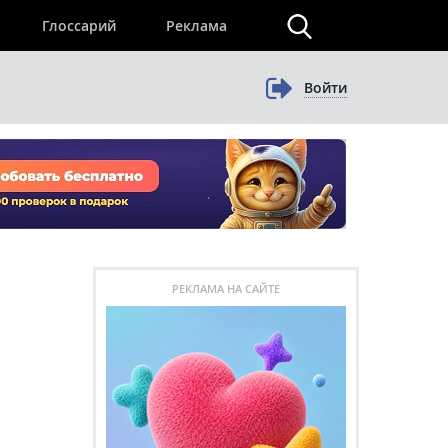
×
Глоссарий
Реклама
Войти
РЕКЛАМА НА САЙТЕ