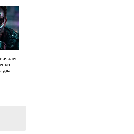
 начали
ег из
а два