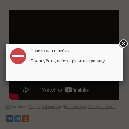
Произошла ошибка:
Пожалуйста, перезагрузите страницу.
Теги:
Google
Schema.org
Джон Мюллер
Быстрые ответы