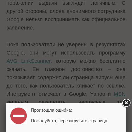
поражении выдачи выглядит логичным. С
другой стороны, слова анонимного сотрудника
Google нельзя воспринимать как официальное
заявление.
Пока пользователи не уверены в результатах
Google, они могут использовать программу
AVG LinkScanner
, которую можно бесплатно
скачать. Ее главное достоинство – она
показывает, содержит ли страница вирусы еще
до того, как пользователь кликает по ссылке.
Инструмент отмечает в Google, Yahoo и
MSN
зеленым результаты, неопасные для
пользователя, и красным, которые могу
Произошла ошибка:
угрожать здоровью компьютера.
Пожалуйста, перезагрузите страницу.
Теги:
Google
Алгоритмы
Вебмастерам
SEO