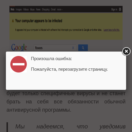
Произошла ошибка:
К счастью для пользователей Google может
Пожалуйста, перезагрузите страницу.
отследить, когда трафик идет напрямую с
машины, а когда – нет. Однако отслеживать он
будет только специфичные вирусы и не станет
брать на себя все обязанности обычной
антивирусной программы.
Мы надеемся, что уведомив