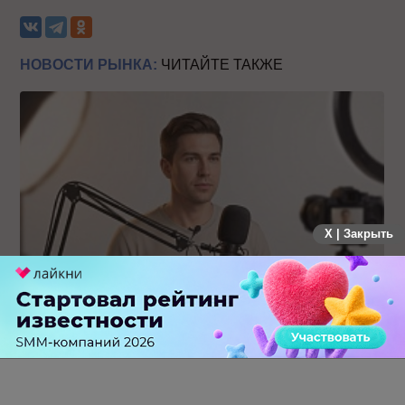
НОВОСТИ РЫНКА:
ЧИТАЙТЕ ТАКЖЕ
X | Закрыть
Российский рынок инфлюенс-маркетинга вошел в фазу
стагнации после нескольких лет роста
0 КОММЕНТАРИЕВ