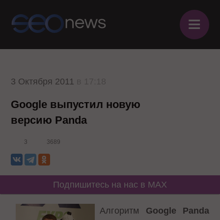
≡
3 Октября 2011
в 17:18
Google выпустил новую
версию Panda
3
3689
Подпишитесь на нас в MAX
Алгоритм
Google Panda