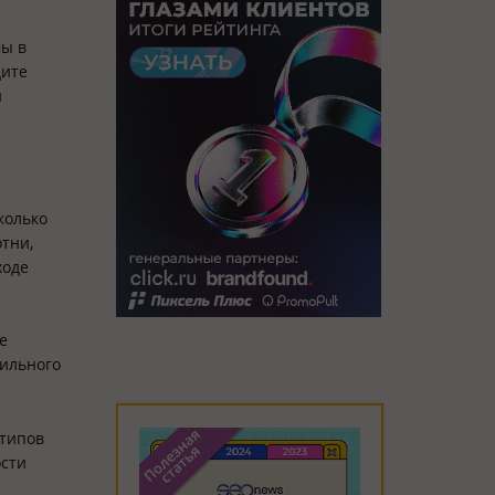
мы в
дите
и
колько
тни,
ходе
е
бильного
 типов
ости