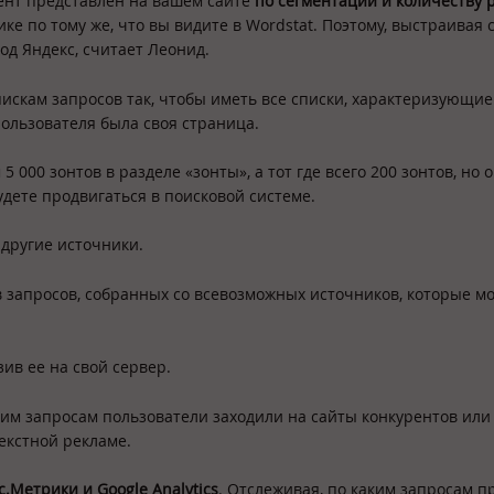
ент представлен на вашем сайте
по сегментации и количеству 
е по тому же, что вы видите в Wordstat. Поэтому, выстраивая 
под Яндекс, считает Леонид.
искам запросов так, чтобы иметь все списки, характеризующие
ользователя была своя страница.
5 000 зонтов в разделе «зонты», а тот где всего 200 зонтов, но 
дете продвигаться в поисковой системе.
 другие источники.
 запросов, собранных со всевозможных источников, которые м
ив ее на свой сервер.
ким запросам пользователи заходили на сайты конкурентов или
екстной рекламе.
с.Метрики и Google Analytics
. Отслеживая, по каким запросам 