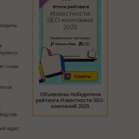
разделы.
я
проекта.
ет снова
список
Объявлены победители
рейтинга Известности SEO-
компаний 2025
а
водства.
ий аудит.