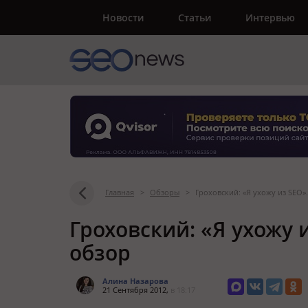
Новости
Статьи
Интервью
Главная
>
Обзоры
>
Гроховский: «Я ухожу из SEO
Гроховский: «Я ухожу 
обзор
Алина Назарова
21 Сентября 2012,
в 18:17