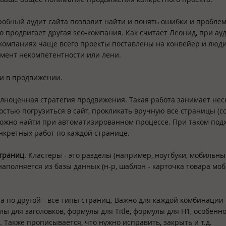
дробный аудит сайта позволит найти и понять ошибки и пробле
о продвигает другая seo-компания. Как считает Леонид, при ау
eo-компаниях чаще всего проекты поставлены на конвейер и люд
момент некомпетентности или лени.
ки в продвижении.
лноценная стратегия продвижения. Такая работа занимает нес
стью погрузиться в сайт, прокликать вручную все страницы (со
можно найти при автоматизированном процессе. При таком под
онкретных работ по каждой странице.
страниц
. Кластеры - это разделы (например, ноутбуки, мобильны
наполняется из базы данных (н-р, шаблон - карточка товара мо
а по другой - все типы страниц. Важно для каждой комбинации
ы для заголовков, формулы для Title, формулы для H1, особенн
 Также прописывается, что нужно исправить, закрыть и т.д.