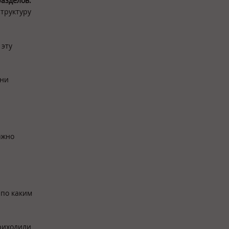
разделов.
структуру
 эту
они
ожно
 по каким
приходили