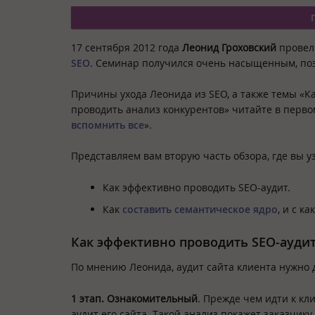
17 сентября 2012 года
Леонид Гроховский
провел 
SEO
. Семинар получился очень насыщенным, поэ
Причины ухода Леонида из SEO, а также темы «
К
проводить анализ конкурентов
» читайте в перво
вспомнить все
».
Представляем вам вторую часть обзора, где вы у
Как эффективно проводить SEO-аудит.
Как
составить семантическое ядро
, и с к
Как эффективно проводить SEO-аудит
По мнению Леонида, аудит сайта клиента нужно 
1 этап. Ознакомительный
. Прежде чем идти к кл
аудит его сайта. Такой анализ покажет заказчи