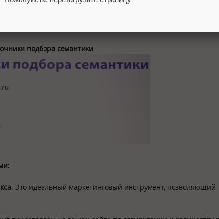
д рекомендует провести маркетинговое исследование, изучить 
оторых пользователи пытались решить свои проблемы.
очники подбора семантики
ми:
кса
. Это идеальный маркетинговый инструмент, позволяющий