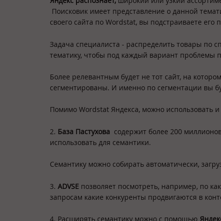
Яндекс распознает,
широкий или узкий ассортим
Поисковик имеет представление о данной тематик
своего сайта по Wordstat, вы подстраиваете его 
Задача специалиста - распределить товары по сп
тематику, чтобы под каждый вариант проблемы п
Более релевантным будет не тот сайт, на котором 
сегментированы. И именно по сегментации вы бу
Помимо Wordstat Яндекса, можно использовать и
2.
База Пастухова
содержит более 200 миллионов
использовать для семантики.
Семантику можно собирать автоматически, загруз
3.
ADVSE
позволяет посмотреть, например, по ка
запросам какие конкуренты продвигаются в конт
4. Расширять семантику можно с помощью
Яндек