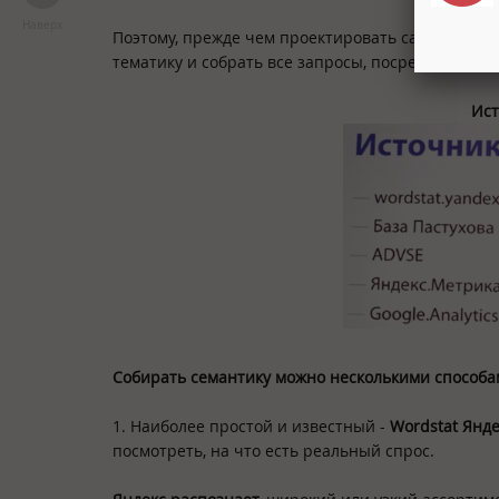
Наверх
Поэтому, прежде чем проектировать сайт, Леони
тематику и собрать все запросы, посредством к
Ист
Собирать семантику можно несколькими способа
1. Наиболее простой и известный -
Wordstat
Янде
посмотреть, на что есть реальный спрос.