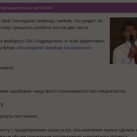
Подпишитесь на нас в MAX
свой последний семинар, заявив, что уходит из
тому пришлось разбить его на две части.
ак выбирать SEO-подрядчика
» и «
Как эффективно
м блоке «
Последний семинар Гроховского:
знаете:
акими ошибками чаще всего сталкиваются seo-специалисты.
?
делать постоянно.
иенту с предложением своих услуг, seo-компании нужно сделать
ку ваше общее понимание продвижения конкретного проекта.