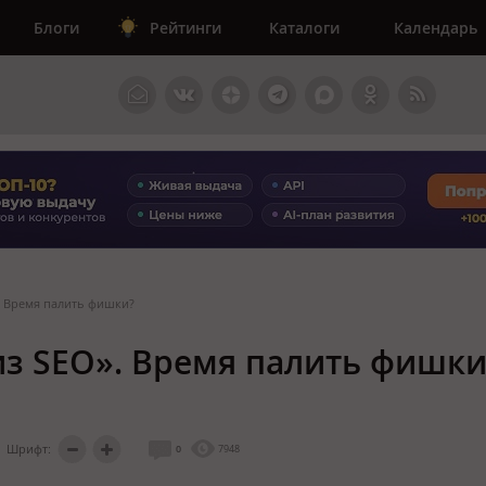
Блоги
Рейтинги
Каталоги
Календарь
». Время палить фишки?
из SEO». Время палить фишки
Шрифт:
0
7948