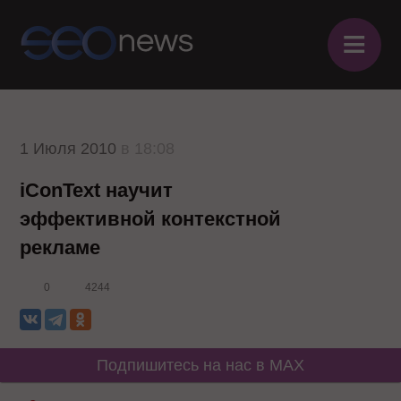
≡
1 Июля 2010
в 18:08
iConText научит
эффективной контекстной
рекламе
0
4244
Подпишитесь на нас в MAX