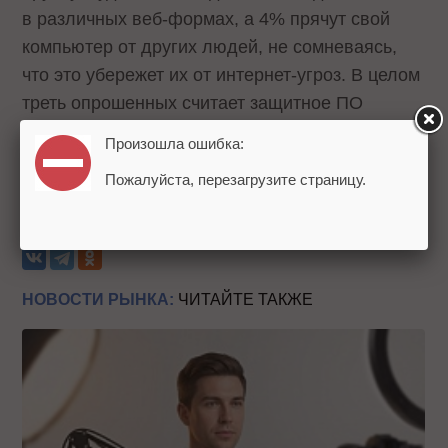
в различных веб-формах, а 4% прячут свой
компьютер от других людей, не сомневаясь,
что это убережет их от интернет-угроз. В целом
треть опрошенных считает защитное ПО
ненужным.
Произошла ошибка:
Пожалуйста, перезагрузите страницу.
Источник:
ТАСС
Теги:
Исследования
Безопасность
НОВОСТИ РЫНКА:
ЧИТАЙТЕ ТАКЖЕ