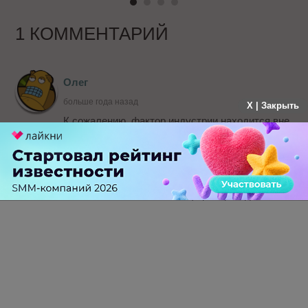
1 КОММЕНТАРИЙ
Олег
больше года назад
X | Закрыть
К сожалению, фактор индустрии находится вне
сферы влияния - его нельзя поменять для
повышения показателей (но можно, конечно,
использовать данные из статьи как бенчмарки).
Было бы, конечно, интереснее узнать влияние
других факторов и проверки различных гипотез
- очень не хватает этой информации здесь.
-
0
+
Ответить